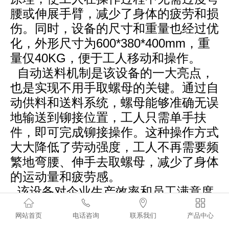
腰或伸展手臂，减少了身体的疲劳和损
伤。同时，设备的尺寸和重量也经过优
化，外形尺寸为600*
380*
400mm，重
量仅40KG，便于工人移动和操作。
自动送料机制是该设备的一大亮点，
也是实现不用手取螺母的关键。通过自
动供料和送料系统，螺母能够准确无误
地输送到铆接位置，工人只需单手扶
件，即可完成铆接操作。这种操作方式
大大降低了劳动强度，工人不再需要频
繁地弯腰、伸手去取螺母，减少了身体
的运动量和疲劳感。
该设备对企业生产效率和员工满意度




有着积极的影响。在生产效率方面，由
网站首页
电话咨询
联系我们
产品中心
于工人劳动强度降低，能够更加专注地