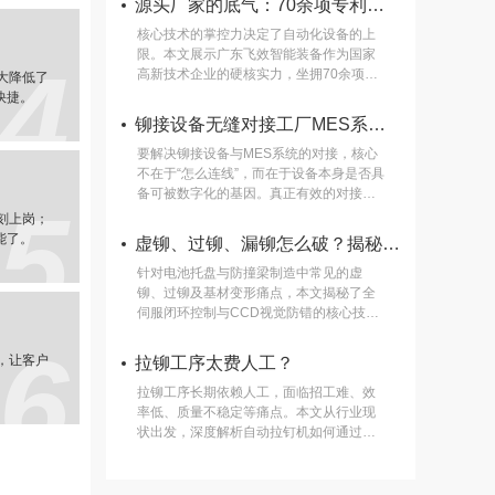
源头厂家的底气：70余项专利铸就飞效智能装备的技术壁垒
下来。三天后就出了第一版适配方案，还
专门做了加长超薄的定制枪头，拿到车间
核心技术的掌控力决定了自动化设备的上
试装一次就卡准了位置，之前头疼了半个
限。本文展示广东飞效智能装备作为国家
4
月的异形铆点难题当场就通了。 之前以为
高新技术企业的硬核实力，坐拥70余项自
大降低了
非标定制是很复杂的事，没想到整个沟通
主知识产权，从伺服驱动算法到智能防错
快捷。
过程完全不用我们懂专业术语，飞效的团
系统均实现自主研发。选择具备持续创新
铆接设备无缝对接工厂MES系统：打造全链路数字化质量追溯
队会把我们生产里的实际痛点，一步步转
能力的源头厂家，为未来产线的迭代升级
换成设备的可落地参数，最后出来的成品
预留广阔空间。
要解决铆接设备与MES系统的对接，核心
比我们预想的还要好用三分。
不在于“怎么连线”，而在于设备本身是否具
备可被数字化的基因。真正有效的对接，
5
必须建立在“伺服闭环控制+实时数据采
刻上岗；
集”的技术架构之上。
能了。
虚铆、过铆、漏铆怎么破？揭秘伺服闭环控制如何“降维打击”传统铆接
针对电池托盘与防撞梁制造中常见的虚
铆、过铆及基材变形痛点，本文揭秘了全
伺服闭环控制与CCD视觉防错的核心技术
原理。通过±3N的精准力控与0.01mm的位
6
移精度，解析广东飞效如何以“技防”替
，让客户
拉铆工序太费人工？
代“人防”，从源头杜绝铆接质量隐患，满足
高端制造的严苛标准。
拉铆工序长期依赖人工，面临招工难、效
率低、质量不稳定等痛点。本文从行业现
状出发，深度解析自动拉钉机如何通过自
动化送钉、伺服监控、多工位协同等技
术，实现单工序减人50%-80%。结合广东
飞效智能装备有限公司在新能源汽车、AI