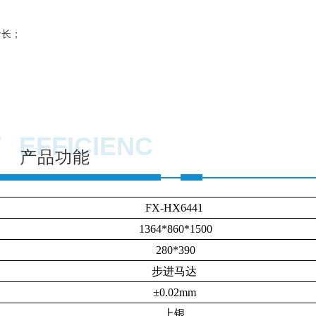
命长；
。
Y
EFFICIENC
产品功能
FX-HX6441
1364*860*1500
280*390
步进马达
±0.02mm
上银