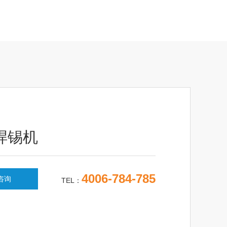
焊锡机
4006-784-785
咨询
TEL：