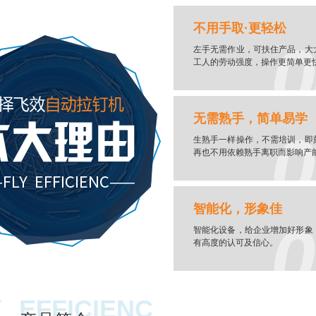
不用手取·更轻松
0
左手无需作业，可扶住产品，大
工人的劳动强度，操作更简单更
无需熟手，简单易学
0
生熟手一样操作，不需培训，即
再也不用依赖熟手离职而影响产
智能化，形象佳
0
智能化设备，给企业增加好形象
有高度的认可及信心。
Y
EFFICIENC