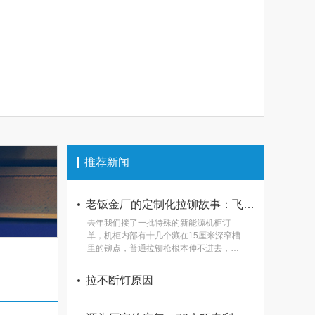
推荐新闻
老钣金厂的定制化拉铆故事：飞效是怎么帮我们搞定奇葩深腔铆点的
去年我们接了一批特殊的新能源机柜订
单，机柜内部有十几个藏在15厘米深窄槽
里的铆点，普通拉铆枪根本伸不进去，找
了好几个供应商都说做不了定制，最后抱
着试试的心态找到了飞效。 对接的第一
拉不断钉原因
天，工程师没有直接报参数，先跟着我们
蹲在车间看了一下午试铆，把工件的深腔
尺寸、板材厚度、现场气源稳定性全记了