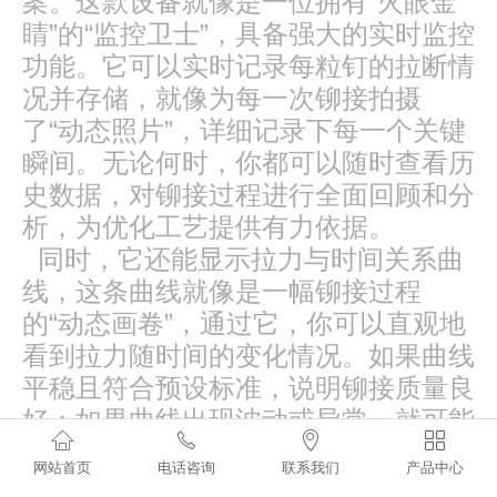
案。这款设备就像是一位拥有“火眼金
睛”的“监控卫士”，具备强大的实时监控
功能。它可以实时记录每粒钉的拉断情
况并存储，就像为每一次铆接拍摄
了“动态照片”，详细记录下每一个关键
瞬间。无论何时，你都可以随时查看历
史数据，对铆接过程进行全面回顾和分
析，为优化工艺提供有力依据。
同时，它还能显示拉力与时间关系曲
线，这条曲线就像是一幅铆接过程
的“动态画卷”，通过它，你可以直观地
看到拉力随时间的变化情况。如果曲线
平稳且符合预设标准，说明铆接质量良
好；如果曲线出现波动或异常，就可能




意味着铆接过程中存在问题，需要及时
网站首页
电话咨询
联系我们
产品中心
调整。